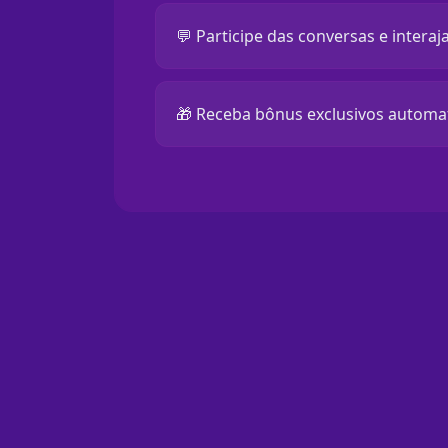
💬 Participe das conversas e interaj
🎁 Receba bônus exclusivos autom