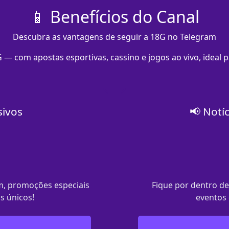
📱 Benefícios do Canal
Descubra as vantagens de seguir a 18G no Telegram
G — com apostas esportivas, cassino e jogos ao vivo, idea
sivos
📢 Notí
m, promoções especiais
Fique por dentro d
s únicos!
eventos