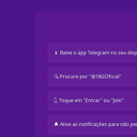
📱 Baixe o app Telegram no seu disp
🔍 Procure por "@18GOficial"
👆 Toque em "Entrar" ou "Join"
🔔 Ative as notificações para não p