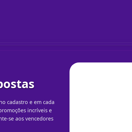
postas
no cadastro e em cada
promoções incríveis e
unte-se aos vencedores