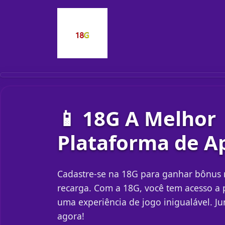
📱 18G A Melhor
Plataforma de A
Cadastre-se na 18G para ganhar bônus 
recarga. Com a 18G, você tem acesso a 
uma experiência de jogo inigualável. J
agora!