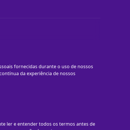
ssoais fornecidas durante o uso de nossos
 contínua da experiência de nossos
te ler e entender todos os termos antes de