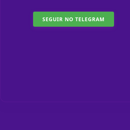
SEGUIR NO TELEGRAM