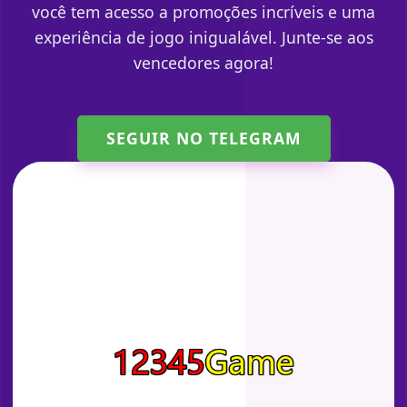
você tem acesso a promoções incríveis e uma
experiência de jogo inigualável. Junte-se aos
vencedores agora!
SEGUIR NO TELEGRAM