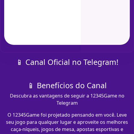
📱 Canal Oficial no Telegram!
📱 Benefícios do Canal
Descubra as vantagens de seguir a 12345Game no
Telegram
O 12345Game foi projetado pensando em você. Leve
seu jogo para qualquer lugar e aproveite os melhores
caça-níqueis, jogos de mesa, apostas esportivas e