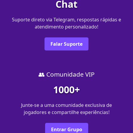
Chat
Suporte direto via Telegram, respostas rápidas e
atendimento personalizado!
Falar Suporte
👥 Comunidade VIP
1000+
Junte-se a uma comunidade exclusiva de
jogadores e compartilhe experiências!
Entrar Grupo