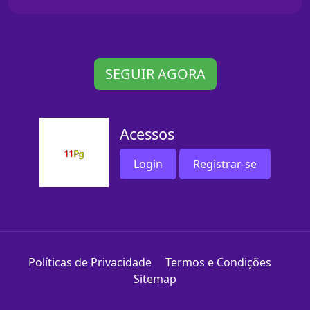
SEGUIR AGORA
Acessos
Login
Registrar-se
Políticas de Privacidade
Termos e Condições
Sitemap