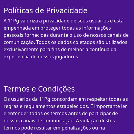
Políticas de Privacidade
A 11Pg valoriza a privacidade de seus usuários e está
empenhada em proteger todas as informações
pessoais fornecidas durante o uso de nossos canais de
comunicação. Todos os dados coletados são utilizados
exclusivamente para fins de melhoria contínua da
experiência de nossos jogadores.
Termos e Condições
Os usuários da 11Pg concordam em respeitar todas as
regras e regulamentos estabelecidos. É importante ler
e entender todos os termos antes de participar de
nossos canais de comunicação. A violação destes
termos pode resultar em penalizações ou na